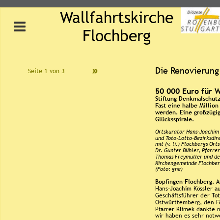
Wallfahrtskirche 
Flochberg
Die Renovierung 
Seite 1 von 3
50 000 Euro für W
Stiftung Denkmalschutz
Fast eine halbe Millio
werden. Eine großzügi
Glücksspirale.
Ortskurator Hans-Joachim 
und Toto-Lotto-Bezirksdire
mit (v. li.) Flochbergs Or
Dr. Gunter Bühler, Pfarre
Thomas Freymüller und de
Kirchengemeinde Flochber
(Foto: gne)
Bopfingen-Flochberg. 
A
Hans-Joachim Kössler au
Geschäftsführer der Tot
Ostwürttemberg, den Fö
Pfarrer Klimek dankte m
wir haben es sehr notw