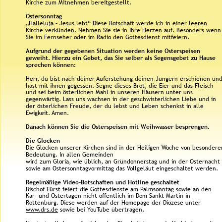
Kirche zum Mitnehmen bereitgestellt. 
Ostersonntag 
„Halleluja – Jesus lebt“ Diese Botschaft werde ich in einer leeren 
Kirche verkünden. Nehmen Sie sie in Ihre Herzen auf. Besonders wenn
Sie im Fernseher oder im Radio den Gottesdienst mitfeiern. 
Aufgrund der gegebenen Situation werden keine Osterspeisen 
geweiht. Hierzu ein Gebet, das Sie selber als Segensgebet zu Hause 
sprechen können: 
Herr, du bist nach deiner Auferstehung deinen Jüngern erschienen und
hast mit ihnen gegessen. Segne dieses Brot, die Eier und das Fleisch 
und sei beim österlichen Mahl in unseren Häusern unter uns 
gegenwärtig. Lass uns wachsen in der geschwisterlichen Liebe und in 
der österlichen Freude, der du lebst und Leben schenkst in alle 
Ewigkeit. Amen.
Danach können Sie die Osterspeisen mit Weihwasser besprengen. 
Die Glocken 
Die Glocken unserer Kirchen sind in der Heiligen Woche von besondere
Bedeutung. In allen Gemeinden 
wird zum Gloria, wie üblich, an Gründonnerstag und in der Osternacht 
sowie am Ostersonntagvormittag das Vollgeläut eingeschaltet werden.
Regelmäßige Video-Botschaften und Hotline geschaltet
Bischof Fürst feiert die Gottesdienste am Palmsonntag sowie an den 
Kar- und Ostertagen nicht öffentlich im Dom Sankt Martin in 
Rottenburg. Diese werden auf der Homepage der Diözese unter 
www.drs.de
 sowie bei YouTube übertragen.